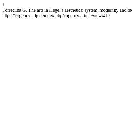
1.
Torrecilha G. The arts in Hegel’s aesthetics: system, modernity and t
https://cogency.udp.cl/index.php/cogency/article/view/417