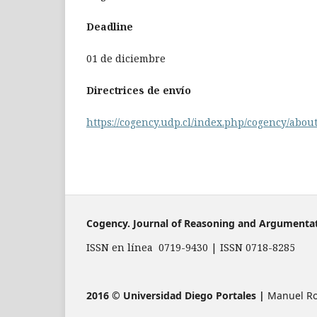
Deadline
01 de diciembre
Directrices de envío
https://cogency.udp.cl/index.php/cogency/abou
Cogency. Journal of Reasoning and Argumenta
ISSN en línea 0719-9430 | ISSN 0718-8285
2016 © Universidad Diego Portales |
Manuel Rod