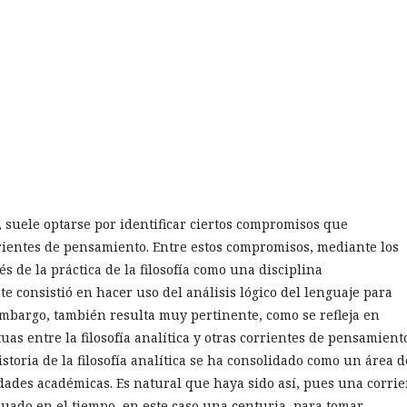
ca, suele optarse por identificar ciertos compromisos que
corrientes de pensamiento. Entre estos compromisos, mediante los
és de la práctica de la filosofía como una disciplina
 consistió en hacer uso del análisis lógico del lenguaje para
embargo, también resulta muy pertinente, como se refleja en
uas entre la filosofía analítica y otras corrientes de pensamient
istoria de la filosofía analítica se ha consolidado como un área d
idades académicas. Es natural que haya sido así, pues una corrie
uado en el tiempo, en este caso una centuria, para tomar