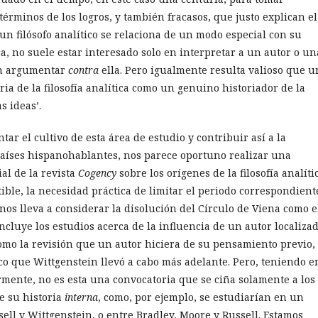
términos de los logros, y también fracasos, que justo explican el
un filósofo analítico se relaciona de un modo especial con su
a, no suele estar interesado solo en interpretar a un autor o un
en argumentar
contra
ella. Pero igualmente resulta valioso que u
toria de la filosofía analítica como un genuino historiador de la
as ideas’.
r el cultivo de esta área de estudio y contribuir así a la
países hispanohablantes, nos parece oportuno realizar una
al de la revista
Cogency
sobre los orígenes de la filosofía analític
le, la necesidad práctica de limitar el periodo correspondient
 nos lleva a considerar la disolución del Círculo de Viena como e
ncluye los estudios acerca de la influencia de un autor localiza
como la revisión que un autor hiciera de su pensamiento previo,
ico que Wittgenstein llevó a cabo más adelante. Pero, teniendo e
rmente, no es esta una convocatoria que se ciña solamente a los
de su historia
interna
, como, por ejemplo, se estudiarían en un
sell y Wittgenstein, o entre Bradley, Moore y Russell. Estamos