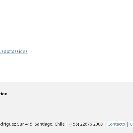
t/submissions
tion
ríguez Sur 415, Santiago, Chile | (+56) 22676 2000 |
Contacto
|
U