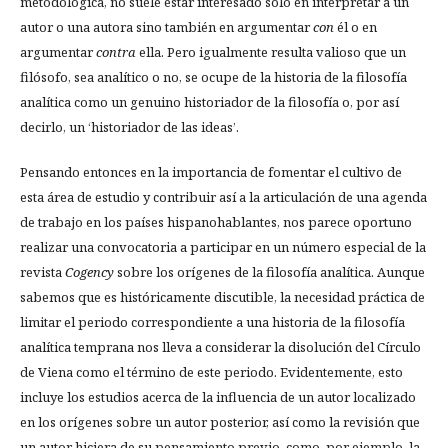
metodológica, no suele estar interesado solo en interpretar a un
autor o una autora sino también en argumentar
con
él o en
argumentar
contra
ella. Pero igualmente resulta valioso que un
filósofo, sea analítico o no, se ocupe de la historia de la filosofía
analítica como un genuino historiador de la filosofía o, por así
decirlo, un ‘historiador de las ideas’.
Pensando entonces en la importancia de fomentar el cultivo de
esta área de estudio y contribuir así a la articulación de una agenda
de trabajo en los países hispanohablantes, nos parece oportuno
realizar una convocatoria a participar en un número especial de la
revista
Cogency
sobre los orígenes de la filosofía analítica. Aunque
sabemos que es históricamente discutible, la necesidad práctica de
limitar el periodo correspondiente a una historia de la filosofía
analítica temprana nos lleva a considerar la disolución del Círculo
de Viena como el término de este periodo. Evidentemente, esto
incluye los estudios acerca de la influencia de un autor localizado
en los orígenes sobre un autor posterior, así como la revisión que
un autor hiciera de su pensamiento previo, como, por ejemplo, la