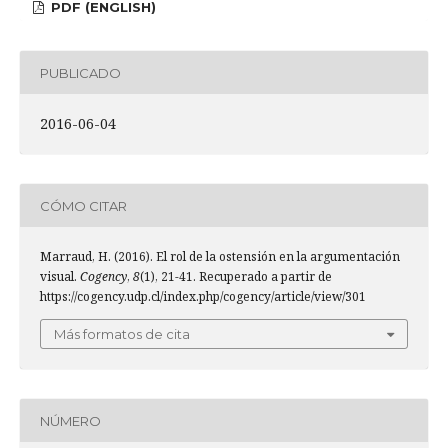
PDF (ENGLISH)
PUBLICADO
2016-06-04
CÓMO CITAR
Marraud, H. (2016). El rol de la ostensión en la argumentación
visual.
Cogency
,
8
(1), 21-41. Recuperado a partir de
https://cogency.udp.cl/index.php/cogency/article/view/301
Más formatos de cita
NÚMERO