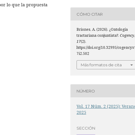
por lo que la propuesta
CÓMO CITAR
Briones, A. (2026). ¿Ontología
tractariana conjuntista?.
Cogency
,
17
(2).
https://doi.org/10.32995/cogency.v
7i2.502
Más formatos de cita
NÚMERO
Vol. 17 Núm. 2 (2025): Veran
2025
SECCIÓN