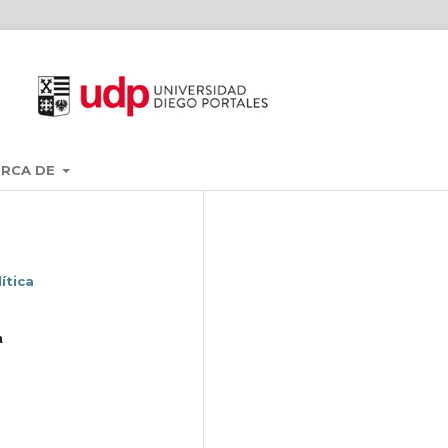
ERCA DE
ítica
a