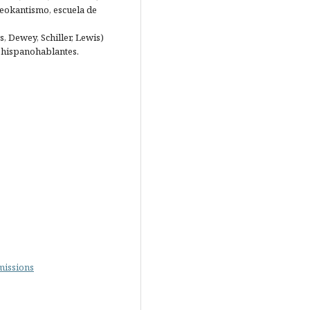
(neokantismo, escuela de
s, Dewey, Schiller, Lewis)
es hispanohablantes.
missions