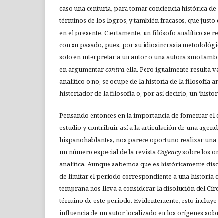
caso una centuria, para tomar conciencia histórica de 
términos de los logros, y también fracasos, que justo
en el presente. Ciertamente, un filósofo analítico se 
con su pasado, pues, por su idiosincrasia metodológic
solo en interpretar a un autor o una autora sino ta
en argumentar
contra
ella. Pero igualmente resulta va
analítico o no, se ocupe de la historia de la filosofía
historiador de la filosofía o, por así decirlo, un ‘histor
Pensando entonces en la importancia de fomentar el c
estudio y contribuir así a la articulación de una agend
hispanohablantes, nos parece oportuno realizar una 
un número especial de la revista
Cogency
sobre los or
analítica. Aunque sabemos que es históricamente discu
de limitar el periodo correspondiente a una historia de
temprana nos lleva a considerar la disolución del Cír
término de este periodo. Evidentemente, esto incluye 
influencia de un autor localizado en los orígenes sobr