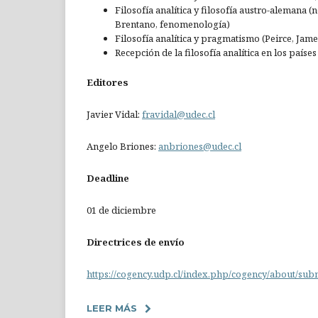
Filosofía analítica y filosofía austro-alemana 
Brentano, fenomenología)
Filosofía analítica y pragmatismo (Peirce, Jame
Recepción de la filosofía analítica en los país
Editores
Javier Vidal:
fravidal@udec.cl
Angelo Briones:
anbriones@udec.cl
Deadline
01 de diciembre
Directrices de envío
https://cogency.udp.cl/index.php/cogency/about/sub
LEER MÁS