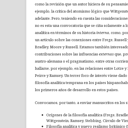
como la revisión que un autor hiciera de su pensami
ejemplo, la crítica del atomismo lógico que Wittgenst
adelante. Pero, teniendo en cuenta las consideracione
no es esta una convocatoria que se ciña solamente a lo
analítica en términos de su historia
interna
, como, po
un artículo sobre las conexiones entre Frege, Russell 
Bradley, Moore y Russell. Estamos también interesad
contribuciones sobre las influencias
externas
que, pro
austro-alemana o el pragmatismo, entre otras corrie
hallarse, por ejemplo, en las relaciones entre Lotze y
Peirce y Ramsey. Un tercer foco de interés viene dado
filosofía analítica temprana en los países hispanohabl
los primeros años de desarrollo en estos países.
Convocamos, por tanto, a enviar manuscritos en los s
Orígenes de la filosofía analítica (Frege, Bradle
Wittgenstein, Ramsey, Stebbing, Círculo de Vi
Filosofía analítica y nuevo realismo británico 