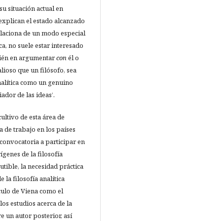
su situación actual en
 explican el estado alcanzado
relaciona de un modo especial
a, no suele estar interesado
mbién en argumentar
con
él o
lioso que un filósofo, sea
 analítica como un genuino
iador de las ideas’.
ultivo de esta área de
a de trabajo en los países
convocatoria a participar en
ígenes de la filosofía
tible, la necesidad práctica
 la filosofía analítica
culo de Viena como el
los estudios acerca de la
e un autor posterior, así