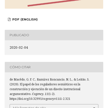
PDF (ENGLISH)
PUBLICADO
2020-02-04
CÓMO CITAR
de Macêdo, G. F. C., Ramírez Roncancio, N. L., & Leitão, S.
(2020). El papel de los reguladores semióticos en la
construcción y ejecución de un diseño instrucional
argumentativo.
Cogency
,
11
(1-2).
https://doi.org/10.32995/cogency.v11i1-2.321
Más formatos de cita