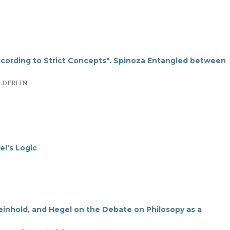
ccording to Strict Concepts". Spinoza Entangled between
LDERLIN
l’s Logic
einhold, and Hegel on the Debate on Philosopy as a