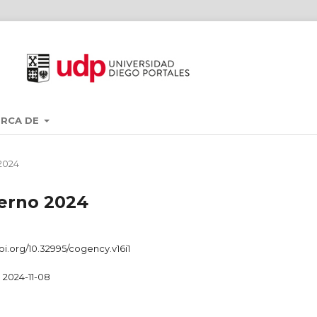
ERCA DE
 2024
ierno 2024
doi.org/10.32995/cogency.v16i1
2024-11-08