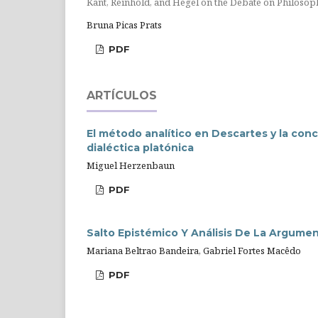
Kant, Reinhold, and Hegel on the Debate on Philosoph
Bruna Picas Prats
PDF
ARTÍCULOS
El método analítico en Descartes y la conce
dialéctica platónica
Miguel Herzenbaun
PDF
Salto Epistémico Y Análisis De La Argumen
Mariana Beltrao Bandeira, Gabriel Fortes Macêdo
PDF